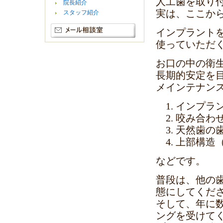
人工歯を取り
院長紹介
実は、ここか
スタッフ紹介
インプラント
使っていただ
お口の中の衛
長期的安定を
メインテナン
インプラ
咬み合わ
天然歯の
上部構造
などです。
普段は、他の
態にしてくだ
そして、年に
ングを受けて