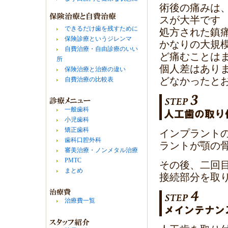
術後の痛みは
スが大半です
できるだけ歯を残すために
処方された鎮
保険診療というジレンマ
かなりの大規
自費治療・自由診療のいい
ど痛むことは
所
個人差はあり
保険治療と治療の違い
どなかったと
自費治療の比較表
一般歯科
小児歯科
矯正歯科
インプラント
歯科口腔外科
ラントが顎の
審美治療・ノンメタル治療
PMTC
その後、二回
まとめ
接続部分を取
治療費一覧