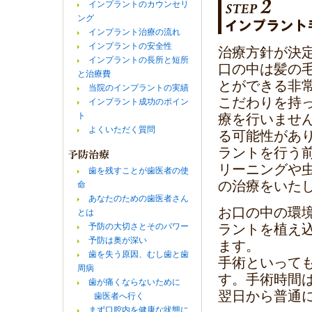
インプラントのカウンセリ
ング
インプラント治療の流れ
インプラントの安全性
治療方針が決
インプラントの長所と短所
口の中は髪の
と治療費
とができる非
当院のインプラントの実績
こだわりを持
インプラント成功のポイン
ト
療を行いませ
よくいただく質問
る可能性があ
ラントを行う
リーニングや
歯を残すことが歯医者の使
の治療をいた
命
あなたのための歯医者さん
お口の中の環
とは
予防の大切さとそのパワー
ラントを植え
予防は奥が深い
ます。
歯を失う原因、むし歯と歯
手術といって
周病
す。手術時間は
歯が痛くならないために
翌日から普通
歯医者へ行く
まず口腔内を健康な状態に