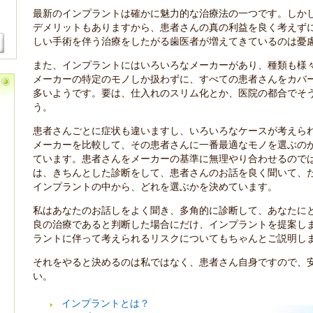
最新のインプラントは確かに魅力的な治療法の一つです。しか
デメリットもありますから、患者さんの真の利益を良く考えず
しい手術を伴う治療をしたがる歯医者が増えてきているのは憂
また、インプラントにはいろいろなメーカーがあり、種類も様
メーカーの特定のモノしか扱わずに、すべての患者さんをカバ
多いようです。要は、仕入れのスリム化とか、医院の都合でそ
う。
患者さんごとに症状も違いますし、いろいろなケースが考えら
メーカーを比較して、その患者さんに一番最適なモノを選ぶの
ています。患者さんをメーカーの基準に無理やり合わせるので
は、きちんとした診断をして、患者さんのお話を良く聞いて、
インプラントの中から、どれを選ぶかを決めています。
私はあなたのお話しをよく聞き、多角的に診断して、あなたに
良の治療であると判断した場合にだけ、インプラントを提案し
ラントに伴って考えられるリスクについてもちゃんとご説明し
それをやると決めるのは私ではなく、患者さん自身ですので、
い。
インプラントとは？