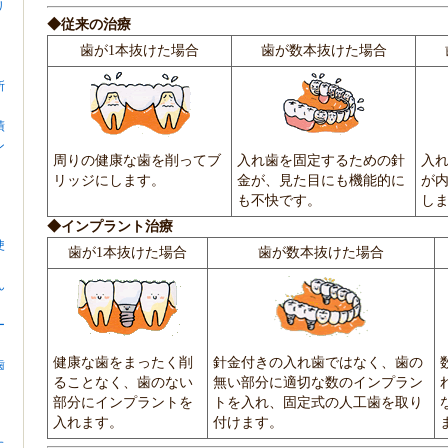
リ
◆従来の治療
歯が1本抜けた場合
歯が数本抜けた場合
所
績
ン
周りの健康な歯を削ってブ
入れ歯を固定するための針
入
リッジにします。
金が、見た目にも機能的に
が
も不快です。
し
◆インプラント治療
使
歯が1本抜けた場合
歯が数本抜けた場合
ん
ー
健康な歯をまったく削
針金付きの入れ歯ではなく、歯の
歯
ることなく、歯のない
無い部分に適切な数のインプラン
部分にインプラントを
トを入れ、固定式の人工歯を取り
入れます。
付けます。
に