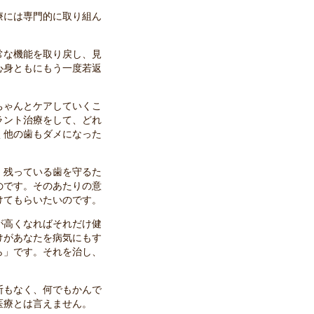
療には専門的に取り組ん
常な機能を取り戻し、見
心身ともにもう一度若返
ちゃんとケアしていくこ
ラント治療をして、どれ
く他の歯もダメになった
。残っている歯を守るた
のです。そのあたりの意
けてもらいたいのです。
が高くなればそれだけ健
けがあなたを病気にもす
ら」です。それを治し、
断もなく、何でもかんで
医療とは言えません。