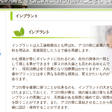
インプラント
と
インプラントは人工歯根療法とも呼ばれ、アゴの骨に金属の支
…
柱を埋込み、直接固定したうえで歯を再建します。
維
かむ感覚が骨にダイレクトに伝わるため、自分の身体の一部と
して感じる事ができます（第２の永久歯とも言われるゆえんで
す）。現在治療は全て自費となり治療費はかかりますが、入れ
歯やブリッジとは全く異なる自然な感覚は、変えがたいものが
あります。
アゴの骨を健康に保つことが出来るのも、インプラントの大き
けたままにしておくと、アゴの骨が痩せ、他の歯も抜け落ちる
ンプラントの実施により、天然歯がある状態と極めて近い状態
を防ぐことができます。また、アゴの骨に直結させることから
確に設計・保持することができます。