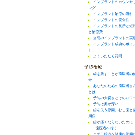
インプラントのカウンセ
ング
インプラント治療の流れ
インプラントの安全性
インプラントの長所と短
と治療費
当院のインプラントの実
インプラント成功のポイ
ト
よくいただく質問
歯を残すことが歯医者の
命
あなたのための歯医者さ
とは
予防の大切さとそのパワ
予防は奥が深い
歯を失う原因、むし歯と
周病
歯が痛くならないために
歯医者へ行く
まず口腔内を健康な状態