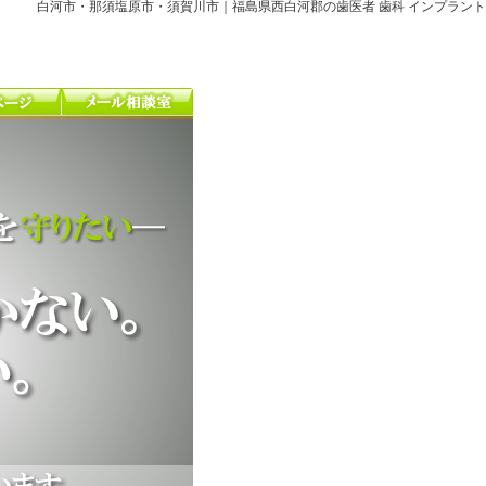
白河市・那須塩原市・須賀川市｜福島県西白河郡の歯医者 歯科 インプラント