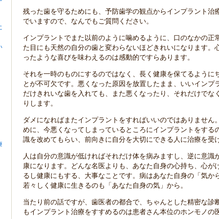
残った歯を守るためにも、予防歯学の観点からインプラント治
でいますので、なんでもご質問ください。
に
インプラントでまた以前のように噛めるように、口のなかの正
い
た目にも天然の自分の歯と変わらないほどきれいになります。
ったような喜びを味わえるのは感動的ですらあります。
それを一時のものにするのではなく、長く健康を保てるように
とが不可欠です。悪くなった原因を放置したまま、いいインプ
だけきれいな歯を入れても、また悪くなったり、それだけでな
りします。
ダメになればまたインプラントをすればいいのではありません
めに、今悪くなってしまっているところにインプラントをする
識を改めてもらい、前向きに自分を大切にできる人に治療を受
療
人は自分の意識が低ければそれだけ体を病みますし、逆に意識
康になります。どんな名医よりも、あなた自身の心持ち、心が
るし健康にもする、大事なことです。病はあなた自身の「気か
若々しく健康に生きるのも「あなた自身の気」から。
当たり前の話ですが、歯医者の都合で、ちゃんとした精密な診
もインプラント治療をすすめるのは患者さん本位のホンモノの