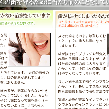
歯を削
抜けた歯をそのまま放置してお
抜いて
くと、すぐに総入れ歯になって
した。
しまいます。
治療を
歯が抜けたらブリッジや部分入
私はで
れ歯の選択肢もありますが、抜
、患者
けた歯の両隣の歯に大きな負担
それが
がかかって、今度はその歯が抜
と考えています。 天然の自分の
けやすくなってしまいます。
んし、口の健康が崩れてしまえ
抜けた歯を単体で補うインプラ
影響はありません。
がかからず、長い目で見ると歯
る歯医者が、病気にならない生き
間も医療費も最小で済む方法で
いかなくてはいけません。あなた
実績と経験が豊富なインプラン
病やむし歯になって歯を失う（⇒
グであなたのインプラントにつ
ことがないように、予防の考え