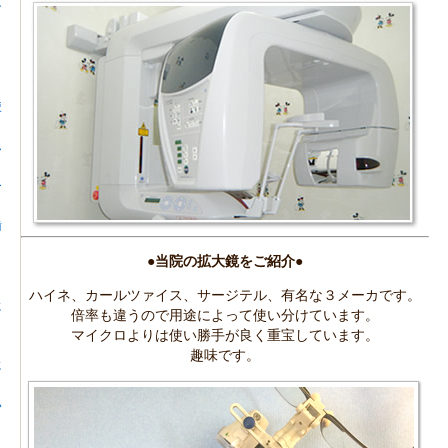
ン
使
ん
ー
歯
●
当院の拡大鏡をご紹介
●
ハイネ、カールツァイス、サージテル、有名な３メーカです。
に
倍率も違うので用途によって使い分けています。
マイクロよりは使い勝手が良く重宝しています。
趣味です。
に
い