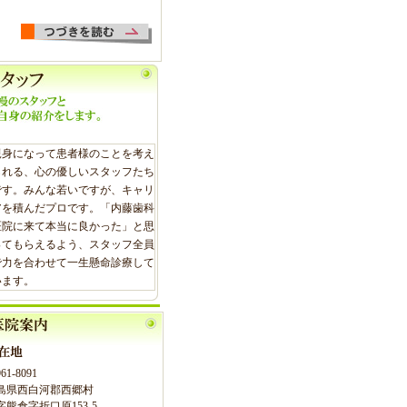
親身になって患者様のことを考え
られる、心の優しいスタッフたち
です。みんな若いですが、キャリ
アを積んだプロです。「内藤歯科
医院に来て本当に良かった」と思
ってもらえるよう、スタッフ全員
で力を合わせて一生懸命診療して
います。
61-8091
島県西白河郡西郷村
字熊倉字折口原153-5