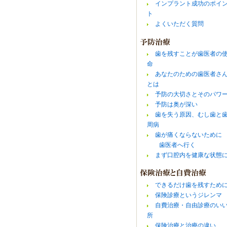
インプラント成功のポイ
ト
よくいただく質問
歯を残すことが歯医者の
命
あなたのための歯医者さ
とは
予防の大切さとそのパワ
予防は奥が深い
歯を失う原因、むし歯と
周病
歯が痛くならないために
歯医者へ行く
まず口腔内を健康な状態
できるだけ歯を残すため
保険診療というジレンマ
自費治療・自由診療のい
所
保険治療と治療の違い