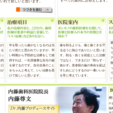
すべての質問にお答えします。
りいれて欲しいと思います。
然の
年を取ったら歯がなくなるのは当
歯を削るよりも、歯と歯ぐきを守
きる
たり前だと思われていますが、早
るほうに熱心でありたいと思いま
思っ
い時期から予防的な治療をして維
す。削る・抜くを前提とした治療
来的
持すれば、一生涯健康な自分の歯
ではなく、できるだけ『削らず・
、口
を保てるのです。自分自身のこと
抜かず』患者様の歯の寿命を延ば
療が
をちゃんと考えて、いい治療を受
すためにどうするのが一番いいか
けて欲しいと思います。
を常に考えています。
〒9
福
大