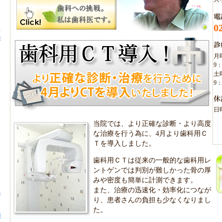
0
…
維
月
9：
土
9：
日
当院では、より正確な診断・より高度
な治療を行う為に、4月より歯科用Ｃ
Ｔを導入しました。
リ
歯科用ＣＴは従来の一般的な歯科用レ
ントゲンでは判別が難しかった骨の厚
みや密度も簡単に計測できます。
また、治療の迅速化・効率化につなが
所
り、患者さんの負担も少なくなりまし
た。
績